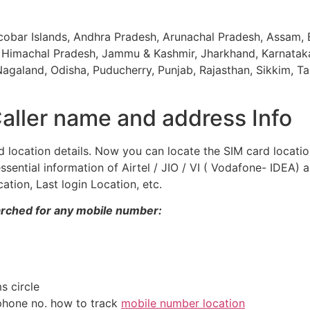
cobar Islands, Andhra Pradesh, Arunachal Pradesh, Assam, B
, Himachal Pradesh, Jammu & Kashmir, Jharkhand, Karnata
galand, Odisha, Puducherry, Punjab, Rajasthan, Sikkim, Tam
aller name and address Info
nd location details. Now you can locate the SIM card locatio
ssential information of Airtel / JIO / VI ( Vodafone- IDEA) 
ation, Last login Location, etc.
arched for any mobile number:
s circle
 phone no. how to track
mobile number location