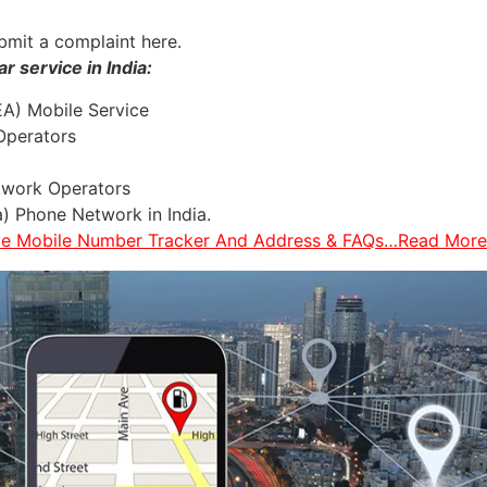
bmit a complaint here.
r service in India:
EA) Mobile Service
Operators
twork Operators
a) Phone Network in India.
ive Mobile Number Tracker And Address & FAQs…Read More