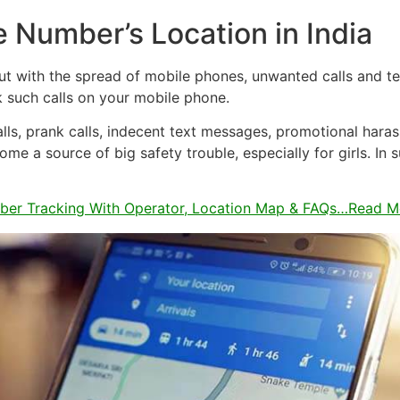
 Number’s Location in India
But with the spread of mobile phones, unwanted calls and 
 such calls on your mobile phone.
alls, prank calls, indecent text messages, promotional haras
e a source of big safety trouble, especially for girls. In s
er Tracking With Operator, Location Map & FAQs…Read M